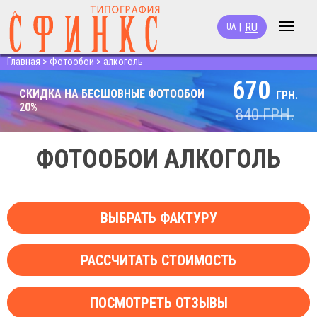
RU
|
UA
Toggle
navigat
Главная
>
Фотообои
>
алкоголь
670
СКИДКА НА БЕСШОВНЫЕ ФОТООБОИ
ГРН.
20%
840
ГРН.
ФОТООБОИ АЛКОГОЛЬ
ВЫБРАТЬ ФАКТУРУ
РАССЧИТАТЬ СТОИМОСТЬ
ПОСМОТРЕТЬ ОТЗЫВЫ