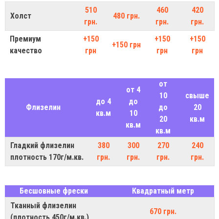
510
460
420
Холст
480 грн.
грн.
грн.
грн.
Премиум
+150
+150
+150
+150 грн
качество
грн
грн
грн
от
от 4
10
свыше
до 4
до
Флизелин
до
20
кв.м
10
20
кв.м
кв.м
кв.м
Гладкий флизелин
380
300
270
240
плотность 170г/м.кв.
грн.
грн.
грн.
грн.
Бесшовные фрески
Квадратный метр
Тканный флизелин
670 грн.
(плотность 450г/м.кв.)