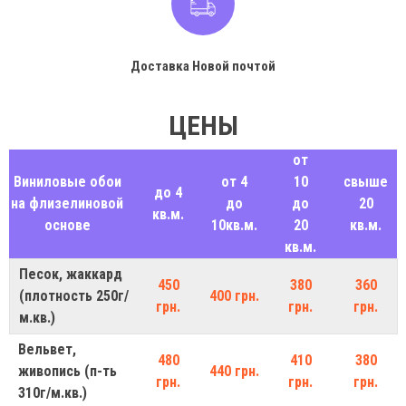
Доставка Новой почтой
ЦЕНЫ
от
Виниловые обои
от 4
10
свыше
до 4
на флизелиновой
до
до
20
кв.м.
основе
10кв.м.
20
кв.м.
кв.м.
Песок, жаккард
450
380
360
(плотность 250г/
400 грн.
грн.
грн.
грн.
м.кв.)
Вельвет,
480
410
380
живопись (п-ть
440 грн.
грн.
грн.
грн.
310г/м.кв.)