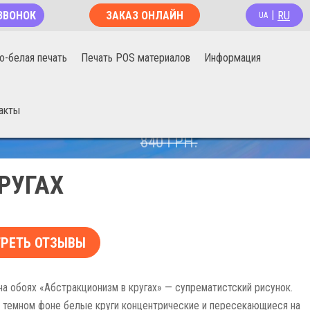
RU
ЗВОНОК
ЗАКАЗ ОНЛАЙН
|
UA
о-белая печать
Печать POS материалов
Информация
акты
670
ГРН.
840
ГРН.
РУГАХ
РЕТЬ ОТЗЫВЫ
а обоях «Абстракционизм в кругах» — супрематистский рисунок.
 темном фоне белые круги концентрические и пересекающиеся на