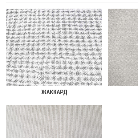
ЖАККАРД