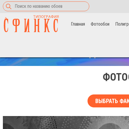
Главная
Фотообои
Полигр
Главная
>
Фотообои
>
абстракционизм в кругах
СКИДКА НА 
ФОТО
ВЫБРАТЬ ФА