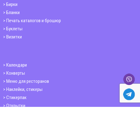
Бирки
Бланки
Печать каталогов и брошюр
Буклеты
Визитки
Календари
Конверты
Меню для ресторанов
Наклейки, стикеры
Стикерпак
Открытки
Папки