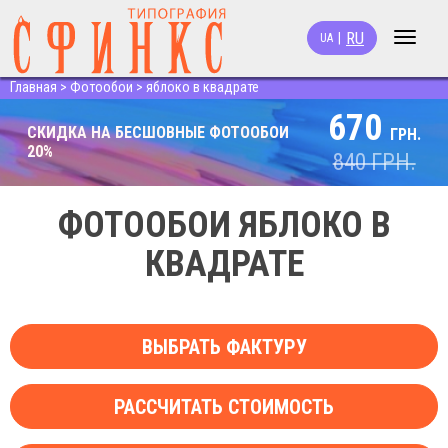
RU
|
UA
Toggle
navigat
Главная
>
Фотообои
>
яблоко в квадрате
670
СКИДКА НА БЕСШОВНЫЕ ФОТООБОИ
ГРН.
20%
840
ГРН.
ФОТООБОИ ЯБЛОКО В
КВАДРАТЕ
ВЫБРАТЬ ФАКТУРУ
РАССЧИТАТЬ СТОИМОСТЬ