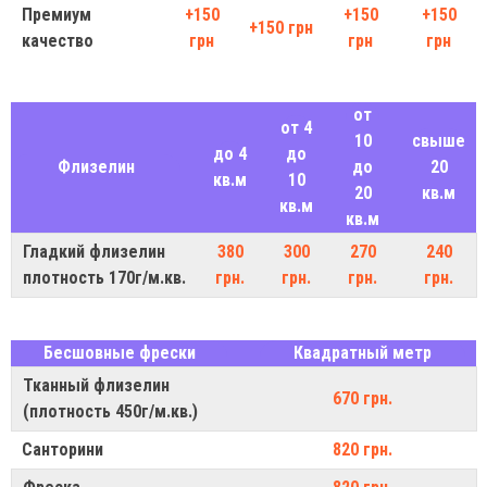
Премиум
+150
+150
+150
+150 грн
качество
грн
грн
грн
от
от 4
10
свыше
до 4
до
Флизелин
до
20
кв.м
10
20
кв.м
кв.м
кв.м
Гладкий флизелин
380
300
270
240
плотность 170г/м.кв.
грн.
грн.
грн.
грн.
Бесшовные фрески
Квадратный метр
Тканный флизелин
670 грн.
(плотность 450г/м.кв.)
Санторини
820 грн.