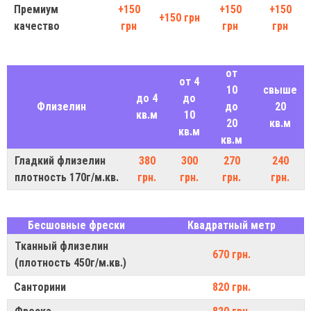
Премиум
+150
+150
+150
+150 грн
качество
грн
грн
грн
от
от 4
10
свыше
до 4
до
Флизелин
до
20
кв.м
10
20
кв.м
кв.м
кв.м
Гладкий флизелин
380
300
270
240
плотность 170г/м.кв.
грн.
грн.
грн.
грн.
Бесшовные фрески
Квадратный метр
Тканный флизелин
670 грн.
(плотность 450г/м.кв.)
Санторини
820 грн.