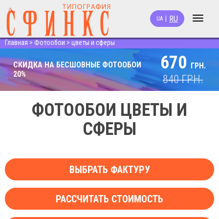
RU
|
UA
Toggle
navigat
Главная
>
Фотообои
>
цветы и сферы
670
СКИДКА НА БЕСШОВНЫЕ ФОТООБОИ
ГРН.
20%
840
ГРН.
ФОТООБОИ ЦВЕТЫ И
СФЕРЫ
ВЫБРАТЬ ФАКТУРУ
РАССЧИТАТЬ СТОИМОСТЬ