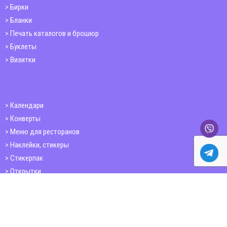
Бирки
Бланки
Печать каталогов и брошюр
Буклеты
Визитки
Календари
Конверты
Меню для ресторанов
Наклейки, стикеры
Стикерпак
Открытки
Папки