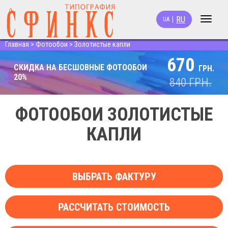
RU
|
UA
Toggle
navigat
Главная
>
Фотообои
>
Золотистые капли
670
СКИДКА НА БЕСШОВНЫЕ ФОТООБОИ
ГРН.
20%
840
ГРН.
ФОТООБОИ ЗОЛОТИСТЫЕ
КАПЛИ
ВЫБРАТЬ ФАКТУРУ
РАССЧИТАТЬ СТОИМОСТЬ