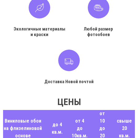
Экологичные материалы
Любой размер
и краски
фотообоев
Доставка Новой почтой
ЦЕНЫ
от
Виниловые обои
от 4
10
свыше
до 4
на флизелиновой
до
до
20
кв.м.
основе
10кв.м.
20
кв.м.