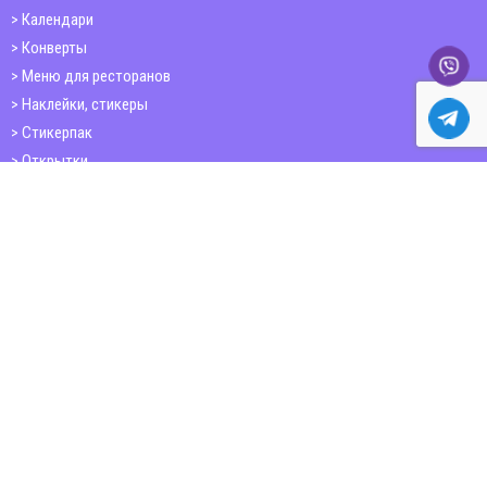
Календари
Конверты
Меню для ресторанов
Наклейки, стикеры
Стикерпак
Открытки
Папки
Печать книг
Плакаты
Пластиковые карточки