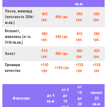
кв.м.
Песок, жаккард
450
380
360
(плотность 250г/
400 грн.
грн.
грн.
грн.
м.кв.)
Вельвет,
480
410
380
живопись (п-ть
440 грн.
грн.
грн.
грн.
310г/м.кв.)
510
460
420
Холст
480 грн.
грн.
грн.
грн.
Премиум
+150
+150
+150
+150 грн
качество
грн
грн
грн
от
от 4
10
свыше
до 4
до
Флизелин
до
20
кв.м
10
20
кв.м
кв.м