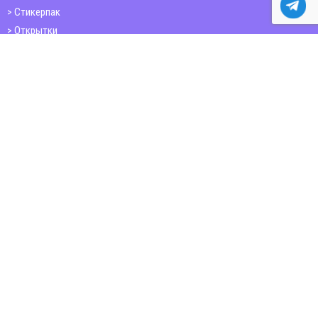
Стикерпак
Открытки
Папки
Печать книг
Плакаты
Пластиковые карточки
ШИРОКОФОРМАТНАЯ ПЕЧАТЬ
Баннер
Бумага citylight, постеры,