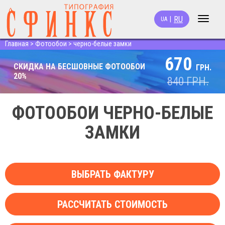
RU
|
UA
Toggle
navigat
Главная
>
Фотообои
>
черно-белые замки
670
СКИДКА НА БЕСШОВНЫЕ ФОТООБОИ
ГРН.
20%
840
ГРН.
ФОТООБОИ ЧЕРНО-БЕЛЫЕ
ЗАМКИ
ВЫБРАТЬ ФАКТУРУ
РАССЧИТАТЬ СТОИМОСТЬ