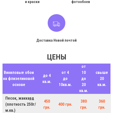
и краски
фотообоев
Доставка Новой почтой
ЦЕНЫ
от
Виниловые обои
от 4
10
свыше
до 4
на флизелиновой
до
до
20
кв.м.
основе
10кв.м.
20
кв.м.
кв.м.
Песок, жаккард
450
380
360
(плотность 250г/
400 грн.
грн.
грн.
грн.
м.кв.)