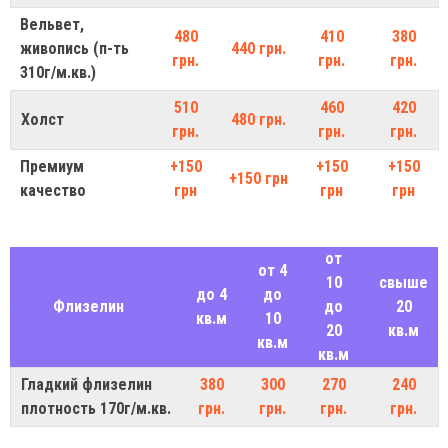
Вельвет,
480
410
380
живопись (п-ть
440 грн.
грн.
грн.
грн.
310г/м.кв.)
510
460
420
Холст
480 грн.
грн.
грн.
грн.
Премиум
+150
+150
+150
+150 грн
качество
грн
грн
грн
от
от 4
10
свыше
до 4
до
Флизелин
до
20
кв.м
10
20
кв.м
кв.м
кв.м
Гладкий флизелин
380
300
270
240
плотность 170г/м.кв.
грн.
грн.
грн.
грн.