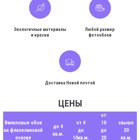
Экологичные материалы
Любой размер
и краски
фотообоев
Доставка Новой почтой
ЦЕНЫ
от
Виниловые обои
от 4
10
свыше
до 4
на флизелиновой
до
до
20
кв.м.
основе
10кв.м.
20
кв.м.