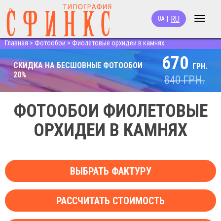
RU
|
UA
Toggle
navigat
Главная
>
Фотообои
>
Фиолетовые орхидеи в камнях
670
СКИДКА НА БЕСШОВНЫЕ ФОТООБОИ
ГРН.
20%
840
ГРН.
ФОТООБОИ ФИОЛЕТОВЫЕ
ОРХИДЕИ В КАМНЯХ
ВЫБРАТЬ ФАКТУРУ
РАССЧИТАТЬ СТОИМОСТЬ