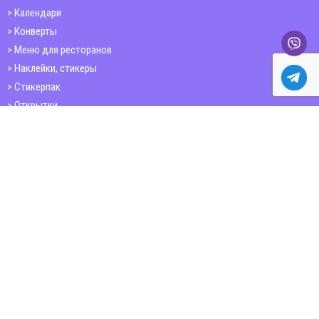
Календари
Конверты
Меню для ресторанов
Наклейки, стикеры
Стикерпак
Открытки
Папки
Печать книг
Плакаты
Пластиковые карточки