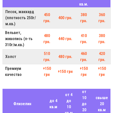
кв.м.
Песок, жаккард
450
380
360
(плотность 250г/
400 грн.
грн.
грн.
грн.
м.кв.)
Вельвет,
480
410
380
живопись (п-ть
440 грн.
грн.
грн.
грн.
310г/м.кв.)
510
460
420
Холст
480 грн.
грн.
грн.
грн.
Премиум
+150
+150
+150
+150 грн
качество
грн
грн
грн
от
от 4
10
свыше
до 4
до
Флизелин
до
20
кв.м
10
20
кв.м
кв.м