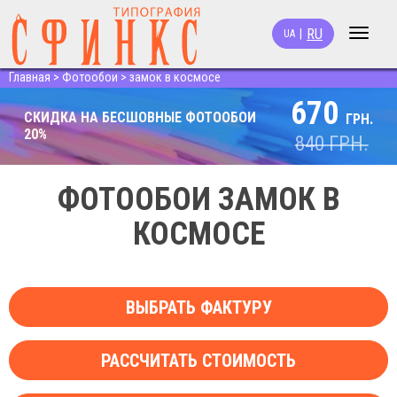
RU
|
UA
Toggle
navigat
Главная
>
Фотообои
>
замок в космосе
670
СКИДКА НА БЕСШОВНЫЕ ФОТООБОИ
ГРН.
20%
840
ГРН.
ФОТООБОИ ЗАМОК В
КОСМОСЕ
ВЫБРАТЬ ФАКТУРУ
РАССЧИТАТЬ СТОИМОСТЬ