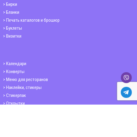
Бирки
Бланки
Печать каталогов и брошюр
Буклеты
Визитки
Календари
Конверты
Меню для ресторанов
Наклейки, стикеры
Стикерпак
Открытки
Папки