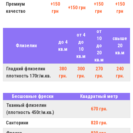
Премиум
+150
+150
+150
+150 грн
качество
грн
грн
грн
от
от 4
10
свыше
до 4
до
Флизелин
до
20
кв.м
10
20
кв.м
кв.м
кв.м
Гладкий флизелин
380
300
270
240
плотность 170г/м.кв.
грн.
грн.
грн.
грн.
Бесшовные фрески
Квадратный метр
Тканный флизелин
670 грн.
(плотность 450г/м.кв.)
Санторини
820 грн.