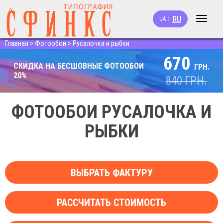
RU
|
UA
Toggle
navigat
Главная
>
Фотообои
>
Русалочка и рыбки
670
СКИДКА НА БЕСШОВНЫЕ ФОТООБОИ
ГРН.
20%
840
ГРН.
ФОТООБОИ РУСАЛОЧКА И
РЫБКИ
ВЫБРАТЬ ФАКТУРУ
РАССЧИТАТЬ СТОИМОСТЬ