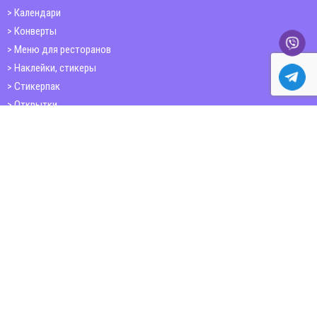
Календари
Конверты
Меню для ресторанов
Наклейки, стикеры
Стикерпак
Открытки
Папки
Печать книг
Плакаты
Пластиковые карточки