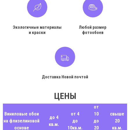
Экологичные материалы
Любой размер
и краски
фотообоев
Доставка Новой почтой
ЦЕНЫ
от
Виниловые обои
от 4
10
свыше
до 4
на флизелиновой
до
до
20
кв.м.
основе
10кв.м.
20
кв.м.