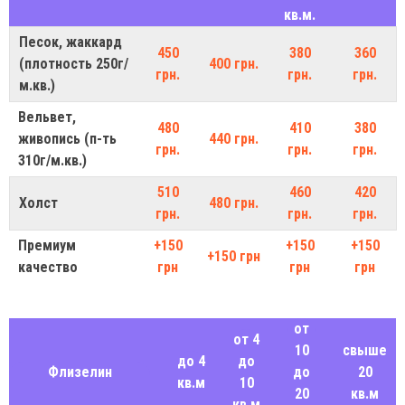
кв.м.
Песок, жаккард
450
380
360
(плотность 250г/
400 грн.
грн.
грн.
грн.
м.кв.)
Вельвет,
480
410
380
живопись (п-ть
440 грн.
грн.
грн.
грн.
310г/м.кв.)
510
460
420
Холст
480 грн.
грн.
грн.
грн.
Премиум
+150
+150
+150
+150 грн
качество
грн
грн
грн
от
от 4
10
свыше
до 4
до
Флизелин
до
20
кв.м
10
20
кв.м
кв.м