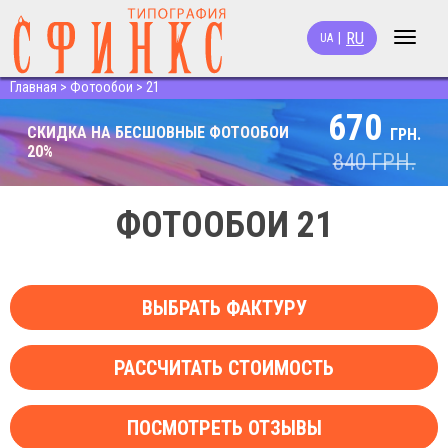
RU
|
UA
Toggle
navigat
Главная
>
Фотообои
>
21
670
СКИДКА НА БЕСШОВНЫЕ ФОТООБОИ
ГРН.
20%
840
ГРН.
ФОТООБОИ 21
ВЫБРАТЬ ФАКТУРУ
РАССЧИТАТЬ СТОИМОСТЬ
ПОСМОТРЕТЬ ОТЗЫВЫ