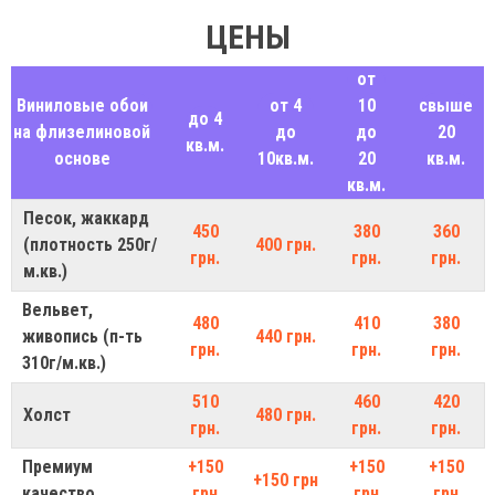
ЦЕНЫ
от
Виниловые обои
от 4
10
свыше
до 4
на флизелиновой
до
до
20
кв.м.
основе
10кв.м.
20
кв.м.
кв.м.
Песок, жаккард
450
380
360
(плотность 250г/
400 грн.
грн.
грн.
грн.
м.кв.)
Вельвет,
480
410
380
живопись (п-ть
440 грн.
грн.
грн.
грн.
310г/м.кв.)
510
460
420
Холст
480 грн.
грн.
грн.
грн.
Премиум
+150
+150
+150
+150 грн
качество
грн
грн
грн