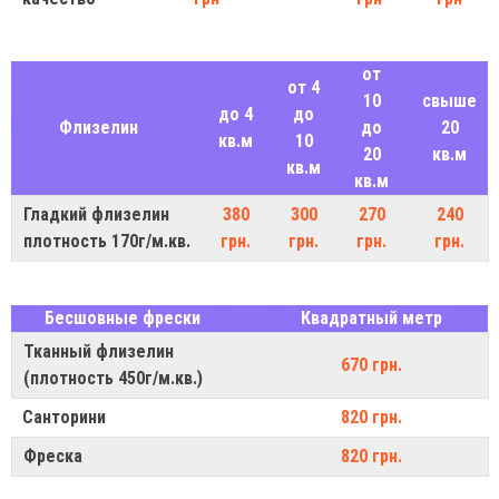
от
от 4
10
свыше
до 4
до
Флизелин
до
20
кв.м
10
20
кв.м
кв.м
кв.м
Гладкий флизелин
380
300
270
240
плотность 170г/м.кв.
грн.
грн.
грн.
грн.
Бесшовные фрески
Квадратный метр
Тканный флизелин
670 грн.
(плотность 450г/м.кв.)
Санторини
820 грн.
Фреска
820 грн.