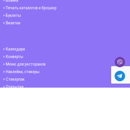
Бланки
Печать каталогов и брошюр
Буклеты
Визитки
Календари
Конверты
Меню для ресторанов
Наклейки, стикеры
Стикерпак
Открытки
Папки
Печать книг
Плакаты