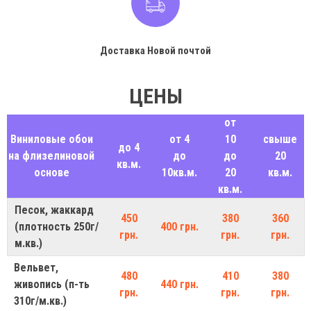
Доставка Новой почтой
ЦЕНЫ
от
Виниловые обои
от 4
10
свыше
до 4
на флизелиновой
до
до
20
кв.м.
основе
10кв.м.
20
кв.м.
кв.м.
Песок, жаккард
450
380
360
(плотность 250г/
400 грн.
грн.
грн.
грн.
м.кв.)
Вельвет,
480
410
380
живопись (п-ть
440 грн.
грн.
грн.
грн.
310г/м.кв.)