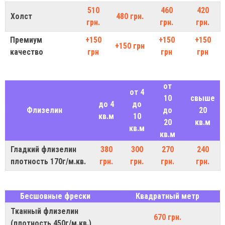
510
460
420
Холст
480 грн.
грн.
грн.
грн.
Премиум
+150
+150
+150
+150 грн
качество
грн
грн
грн
от
от 4
10
свыше
до 4
до
Флизелин
до
20
кв.м
10
20
кв.м
кв.м
кв.м
Гладкий флизелин
380
300
270
240
плотность 170г/м.кв.
грн.
грн.
грн.
грн.
Бесшовные фрески
Квадратный метр
Тканный флизелин
670 грн.
(плотность 450г/м.кв.)