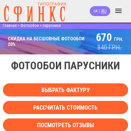
RU
|
UA
Toggle
navigat
Главная
>
Фотообои
>
парусники
670
СКИДКА НА БЕСШОВНЫЕ ФОТООБОИ
ГРН.
20%
840
ГРН.
ФОТООБОИ ПАРУСНИКИ
ВЫБРАТЬ ФАКТУРУ
РАССЧИТАТЬ СТОИМОСТЬ
ПОСМОТРЕТЬ ОТЗЫВЫ