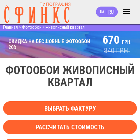
RU
|
UA
Toggle
navigat
Главная
>
Фотообои
>
живописный квартал
670
СКИДКА НА БЕСШОВНЫЕ ФОТООБОИ
ГРН.
20%
840
ГРН.
ФОТООБОИ ЖИВОПИСНЫЙ
КВАРТАЛ
ВЫБРАТЬ ФАКТУРУ
РАССЧИТАТЬ СТОИМОСТЬ