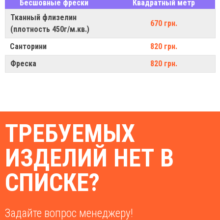
Бесшовные фрески
Квадратный метр
Тканный флизелин
670 грн.
(плотность 450г/м.кв.)
Санторини
820 грн.
Фреска
820 грн.
ТРЕБУЕМЫХ
ИЗДЕЛИЙ НЕТ В
СПИСКЕ?
Задайте вопрос менеджеру!