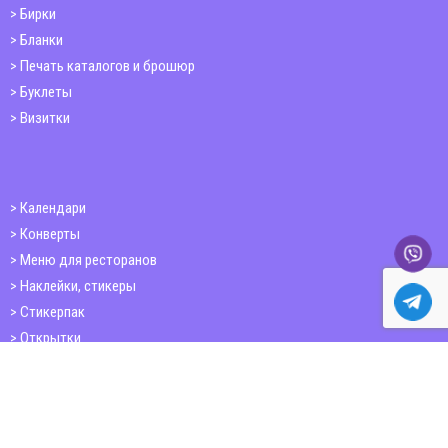
Бирки
Бланки
Печать каталогов и брошюр
Буклеты
Визитки
Календари
Конверты
Меню для ресторанов
Наклейки, стикеры
Стикерпак
Открытки
Папки