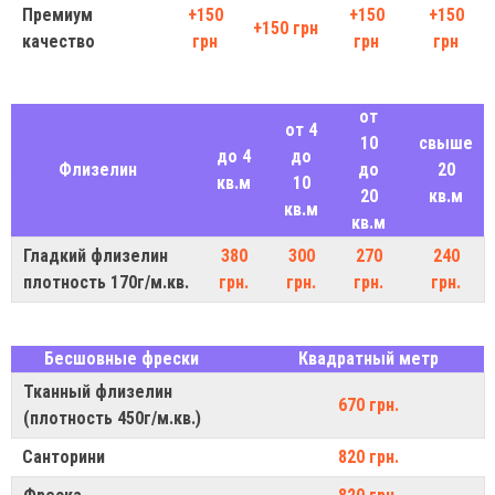
Премиум
+150
+150
+150
+150 грн
качество
грн
грн
грн
от
от 4
10
свыше
до 4
до
Флизелин
до
20
кв.м
10
20
кв.м
кв.м
кв.м
Гладкий флизелин
380
300
270
240
плотность 170г/м.кв.
грн.
грн.
грн.
грн.
Бесшовные фрески
Квадратный метр
Тканный флизелин
670 грн.
(плотность 450г/м.кв.)
Санторини
820 грн.