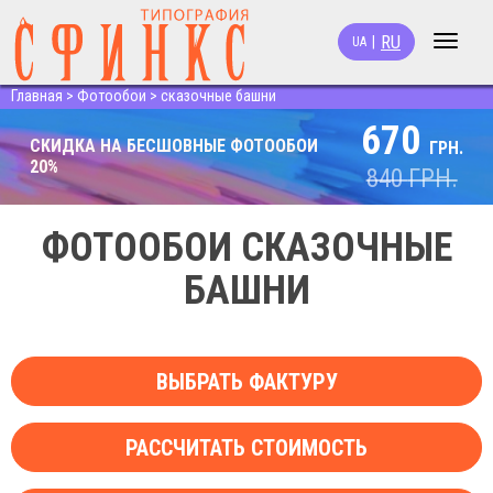
RU
|
UA
Toggle
navigat
Главная
>
Фотообои
>
сказочные башни
670
СКИДКА НА БЕСШОВНЫЕ ФОТООБОИ
ГРН.
20%
840
ГРН.
ФОТООБОИ СКАЗОЧНЫЕ
БАШНИ
ВЫБРАТЬ ФАКТУРУ
РАССЧИТАТЬ СТОИМОСТЬ