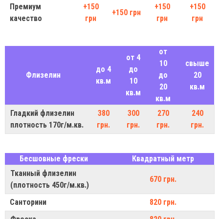
Премиум
+150
+150
+150
+150 грн
качество
грн
грн
грн
от
от 4
10
свыше
до 4
до
Флизелин
до
20
кв.м
10
20
кв.м
кв.м
кв.м
Гладкий флизелин
380
300
270
240
плотность 170г/м.кв.
грн.
грн.
грн.
грн.
Бесшовные фрески
Квадратный метр
Тканный флизелин
670 грн.
(плотность 450г/м.кв.)
Санторини
820 грн.