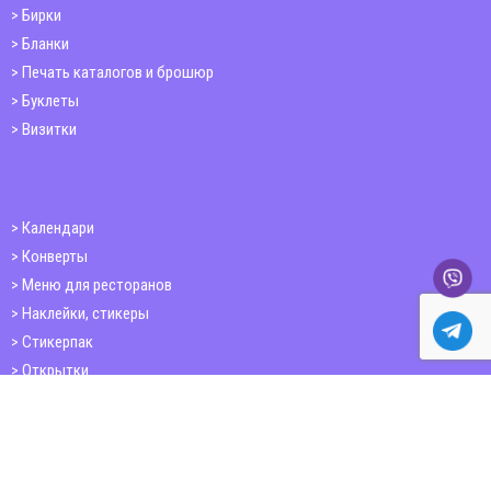
Бирки
Бланки
Печать каталогов и брошюр
Буклеты
Визитки
Календари
Конверты
Меню для ресторанов
Наклейки, стикеры
Стикерпак
Открытки
Папки