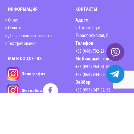
ИНФОРМАЦИЯ
КОНТАКТЫ
> О нас
Адрес:
> Оплата
г. Одесса, ул.
> Для рекламных агенств
Тираспольская, 8
> Тех.требования
Телефон:
+38 (048) 702-21-00
МЫ В СОЦСЕТЯХ:
Мобильный телефон:
+38 (094) 954-51-00
Полиграфия
+38 (068) 844-66-44
Вайбер:
+38 (093) 347-92-52
Фотообои
Email:
sphinx2print@gmail.com
www.sphinx-print.com
Время работы:
Пн-Пт - 10:00-18:30