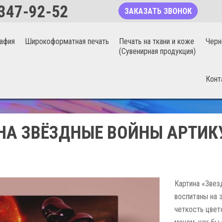
347-92-52
ЗАКАЗАТЬ ЗВОНОК
афия
Широкоформатная печать
Печать на ткани и коже
Черн
(Сувенирная продукция)
Конт
БЕСШОВНЫЕ ФОТООБОИ 20%
НА ЗВЁЗДНЫЕ ВОЙНЫ АРТИКУ
Картина «Звез
воспитаны на 
четкость цвет