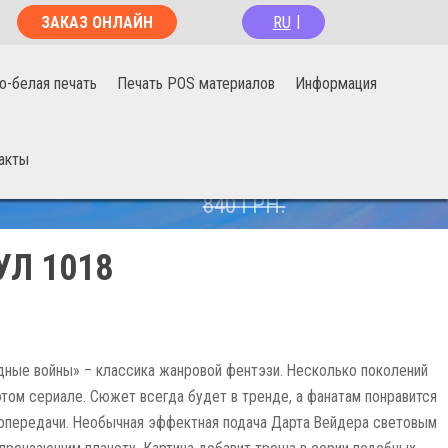
RU
ЗАКАЗ ОНЛАЙН
|
о-белая печать
Печать POS материалов
Информация
акты
670
ГРН.
840
ГРН.
Л 1018
дные войны» – классика жанровой фентэзи. Несколько поколений
этом сериале. Сюжет всегда будет в тренде, а фанатам понравится
опередачи. Необычная эффектная подача Дарта Вейдера световым