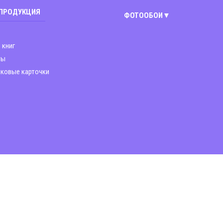
 ПРОДУКЦИЯ
ФОТООБОИ
Киев
 книг
Винница
ты
ковые карточки
Днепр
Житомир
Запорожье
Львов
Николаев
Полтава
Харьков
Чернигов