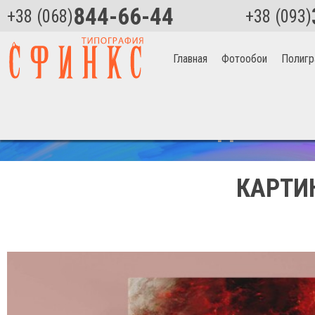
844-66-44
+38 (068)
+38 (093)
Главная
Фотообои
Полигр
Главная
>
Звёздные войны Артикул 1018
СКИДКА НА 
КАРТИ