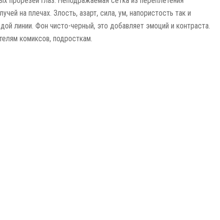
ых прорезей глаз. Неподражаемая сетка из переплетения
учей на плечах. Злость, азарт, сила, ум, напористость так и
ждой линии. Фон чисто-черный, это добавляет эмоций и контраста.
елям комиксов, подросткам.