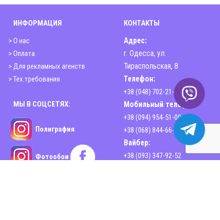
ИНФОРМАЦИЯ
КОНТАКТЫ
> О нас
Адрес:
> Оплата
г. Одесса, ул.
> Для рекламных агенств
Тираспольская, 8
> Тех.требования
Телефон:
+38 (048) 702-21-00
МЫ В СОЦСЕТЯХ:
Мобильный телефон:
+38 (094) 954-51-00
Полиграфия
+38 (068) 844-66-44
Вайбер:
+38 (093) 347-92-52
Фотообои
Email:
sphinx2print@gmail.com
www.sphinx-print.com
Время работы:
Пн-Пт - 10:00-18:30