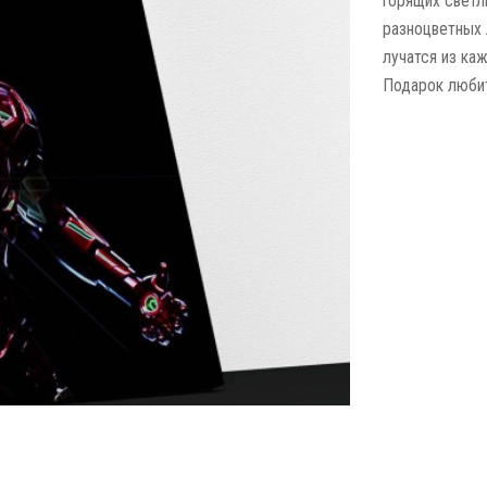
горящих светл
разноцветных л
лучатся из ка
Подарок любит