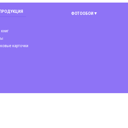
 ПРОДУКЦИЯ
ФОТООБОИ
Киев
 книг
Винница
ты
ковые карточки
Днепр
Житомир
Запорожье
Львов
Николаев
Полтава
Харьков
Чернигов