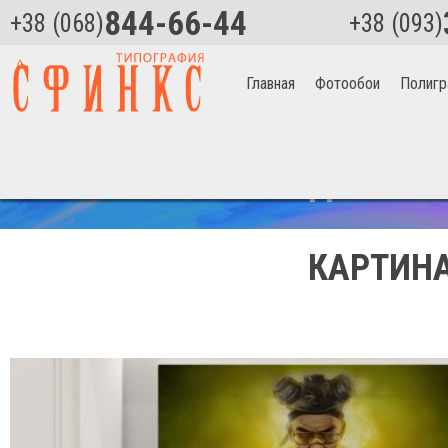
844-66-44
+38 (068)
+38 (093)
Главная
Фотообои
Полигр
Главная
>
Уолтер Уайт в дыму Артикул 1234
СКИДКА НА 
КАРТИНА