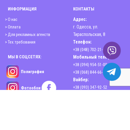
ИНФОРМАЦИЯ
КОНТАКТЫ
> О нас
Адрес:
> Оплата
г. Одесса, ул.
> Для рекламных агенств
Тираспольская, 8
> Тех.требования
Телефон:
+38 (048) 702-21-00
МЫ В СОЦСЕТЯХ:
Мобильный телефон:
+38 (094) 954-51-00
Полиграфия
+38 (068) 844-66-44
Вайбер:
+38 (093) 347-92-52
Фотообои
Email:
sphinx2print@gmail.com
www.sphinx-print.com
Время работы:
Пн-Пт - 10:00-18:30