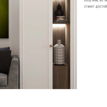
полутени, но 
станет достой