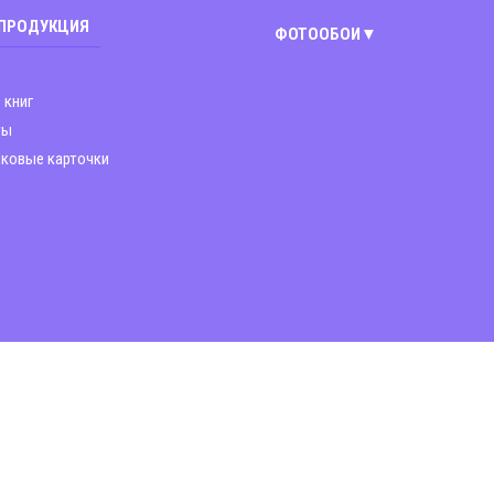
 ПРОДУКЦИЯ
ФОТООБОИ
Киев
 книг
Винница
ты
ковые карточки
Днепр
Житомир
Запорожье
Львов
Николаев
Полтава
Харьков
Чернигов