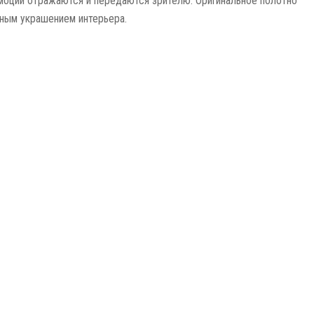
эмоции отражаются и передаются зрителю. Оригинальное полотно
ным украшением интерьера.