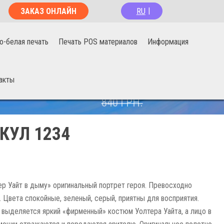
RU
ЗАКАЗ ОНЛАЙН
|
о-белая печать
Печать POS материалов
Информация
акты
670
ГРН.
840
ГРН.
КУЛ 1234
ер Уайт в дыму» оригинальный портрет героя. Превосходно
 Цвета спокойные, зеленый, серый, приятны для восприятия.
 выделяется яркий «фирменный» костюм Уолтера Уайта, а лицо в