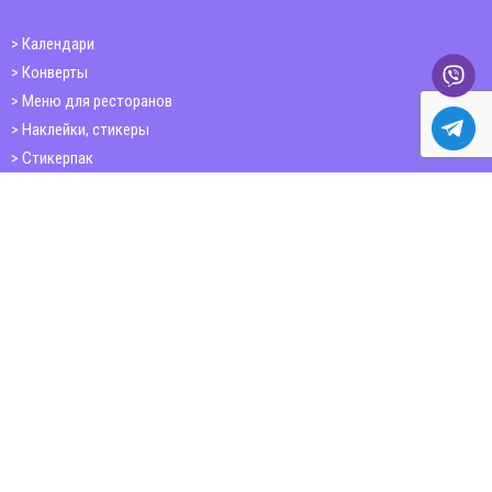
Календари
Конверты
Меню для ресторанов
Наклейки, стикеры
Стикерпак
Открытки
Папки
Печать книг
Плакаты
Пластиковые карточки