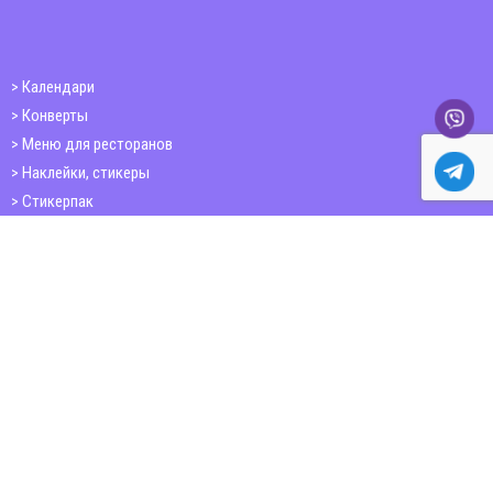
Календари
Конверты
Меню для ресторанов
Наклейки, стикеры
Стикерпак
Открытки
Папки
Печать книг
Плакаты
Пластиковые карточки