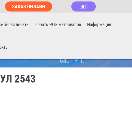
RU
ЗАКАЗ ОНЛАЙН
|
о-белая печать
Печать POS материалов
Информация
акты
670
ГРН.
840
ГРН.
УЛ 2543