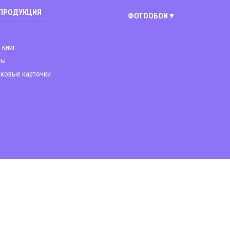
 ПРОДУКЦИЯ
ФОТООБОИ
Киев
 книг
Винница
ты
ковые карточки
Днепр
Житомир
Запорожье
Львов
Николаев
Полтава
Харьков
Чернигов