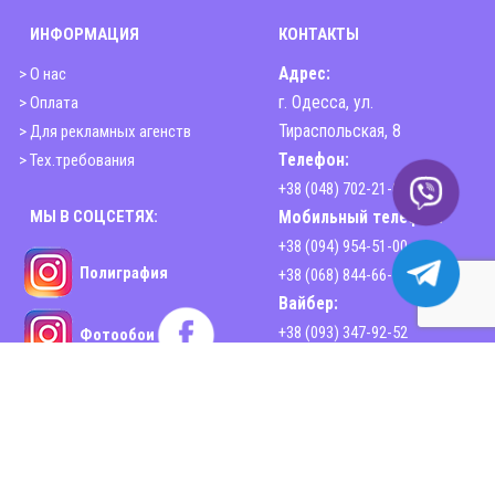
ИНФОРМАЦИЯ
КОНТАКТЫ
> О нас
Адрес:
> Оплата
г. Одесса, ул.
> Для рекламных агенств
Тираспольская, 8
> Тех.требования
Телефон:
+38 (048) 702-21-00
МЫ В СОЦСЕТЯХ:
Мобильный телефон:
+38 (094) 954-51-00
Полиграфия
+38 (068) 844-66-44
Вайбер:
+38 (093) 347-92-52
Фотообои
Email:
sphinx2print@gmail.com
www.sphinx-print.com
Время работы:
Пн-Пт - 10:00-18:30