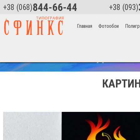
844-66-44
+38 (068)
+38 (093)
Главная
Фотообои
Полигр
Главная
>
Огненный перчик Артикул 2543
СКИДКА НА 
КАРТИН