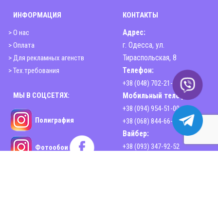
ИНФОРМАЦИЯ
КОНТАКТЫ
> О нас
Адрес:
> Оплата
г. Одесса, ул.
> Для рекламных агенств
Тираспольская, 8
> Тех.требования
Телефон:
+38 (048) 702-21-00
МЫ В СОЦСЕТЯХ:
Мобильный телефон:
+38 (094) 954-51-00
Полиграфия
+38 (068) 844-66-44
Вайбер:
+38 (093) 347-92-52
Фотообои
Email:
sphinx2print@gmail.com
www.sphinx-print.com
Время работы:
Пн-Пт - 10:00-18:30