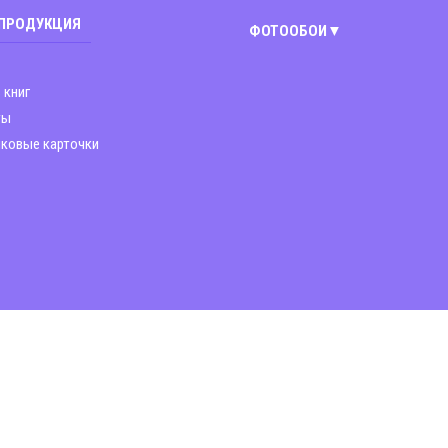
 ПРОДУКЦИЯ
ФОТООБОИ
Киев
 книг
Винница
ты
ковые карточки
Днепр
Житомир
Запорожье
Львов
Николаев
Полтава
Харьков
Чернигов