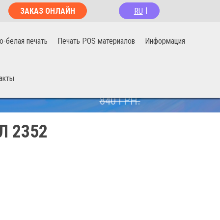
RU
ЗАКАЗ ОНЛАЙН
|
о-белая печать
Печать POS материалов
Информация
акты
670
ГРН.
840
ГРН.
Л 2352