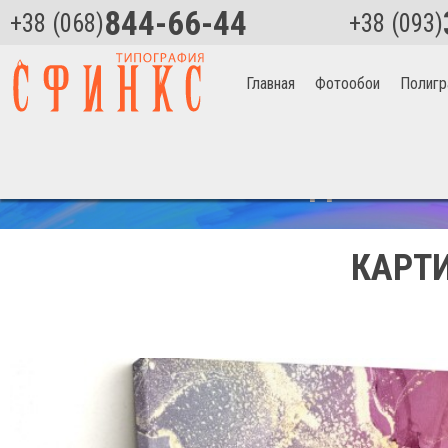
844-66-44
+38 (068)
+38 (093)
Главная
Фотообои
Полигр
Главная
>
Лепестки розы Артикул 2352
СКИДКА НА 
КАРТИ