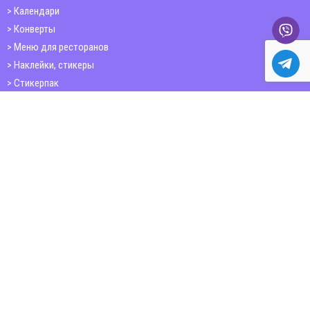
Календари
Конверты
Меню для ресторанов
Наклейки, стикеры
Стикерпак
Открытки
Папки
Печать книг
Плакаты
Пластиковые карточки