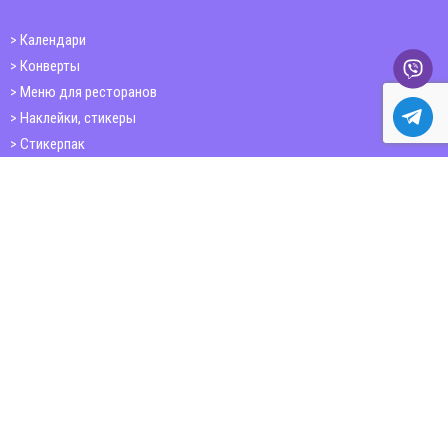
Календари
Конверты
Меню для ресторанов
Наклейки, стикеры
Стикерпак
Открытки
Папки
Печать книг
Плакаты
Пластиковые карточки