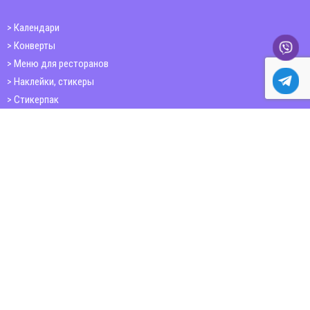
Календари
Конверты
Меню для ресторанов
Наклейки, стикеры
Стикерпак
Открытки
Папки
Печать книг
Плакаты
Пластиковые карточки