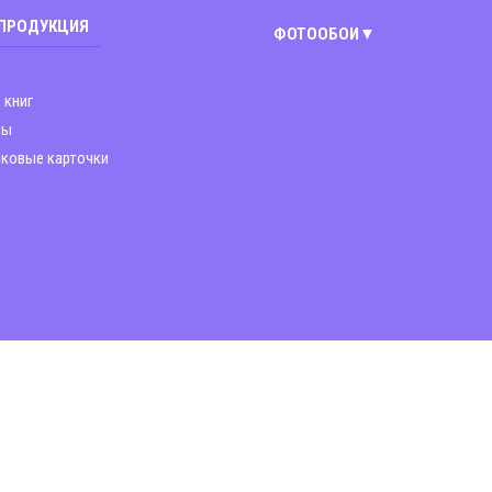
 ПРОДУКЦИЯ
ФОТООБОИ
Киев
 книг
Винница
ты
ковые карточки
Днепр
Житомир
Запорожье
Львов
Николаев
Полтава
Харьков
Чернигов