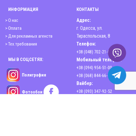
ИНФОРМАЦИЯ
КОНТАКТЫ
> О нас
Адрес:
> Оплата
г. Одесса, ул.
> Для рекламных агенств
Тираспольская, 8
> Тех.требования
Телефон:
+38 (048) 702-21-00
МЫ В СОЦСЕТЯХ:
Мобильный телефон:
+38 (094) 954-51-00
Полиграфия
+38 (068) 844-66-44
Вайбер:
+38 (093) 347-92-52
Фотообои
Email:
sphinx2print@gmail.com
www.sphinx-print.com
Время работы:
Пн-Пт - 10:00-18:30