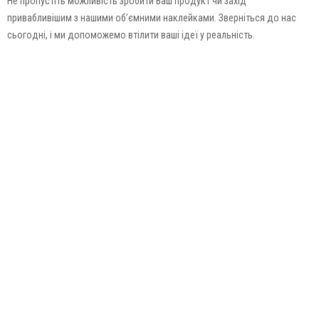
Не пропустіть можливість зробити Ваш продукт чи захід
привабливішим з нашими об’ємними наклейками. Зверніться до нас
сьогодні, і ми допоможемо втілити ваші ідеї у реальність.