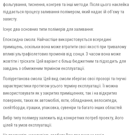
фольгування, тиснення, конгрев та інші методи. Після цього наклейка
піддається процесу заливання полімером, який надає їй об’єму та
захисту.
Існує два основних типи полімерів для заливання:
Епоксидна смола: Найчастіше використовується всередині
приміщень, оскільки вона може втратити свої якості при тривалому
впливі ультрафіолетових променів від сонця. З часом вона може
жовтіти і тріскати. Цей варіант є більш бюджетним та підходить для
завдань з обмеженим терміном експлуатації.
Поліуретанова смола: Цей вид смоли зберігає свої прозорі та гнучкі
характеристики протягом усього терміну експлуатації. Її можна
використовувати як у закритих приміщеннях, так і на відкритих
поверхнях, таких як автомобілі, яхти, обладнання, велосипеди,
скейтборди, іграшки, упаковка, сувеніри та багато інших областей.
Вибір типу полімеру залежить від конкретних потреб проекту, його
цілей та умов експлуатації.