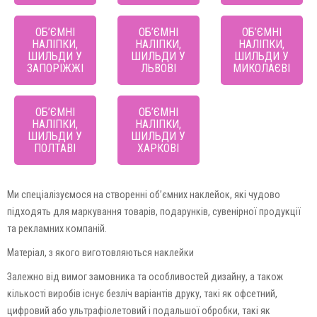
ОБ’ЄМНІ
ОБ’ЄМНІ
ОБ’ЄМНІ
НАЛІПКИ,
НАЛІПКИ,
НАЛІПКИ,
ШИЛЬДИ У
ШИЛЬДИ У
ШИЛЬДИ У
ЗАПОРІЖЖІ
ЛЬВОВІ
МИКОЛАЄВІ
ОБ’ЄМНІ
ОБ’ЄМНІ
НАЛІПКИ,
НАЛІПКИ,
ШИЛЬДИ У
ШИЛЬДИ У
ПОЛТАВІ
ХАРКОВІ
Ми спеціалізуємося на створенні об’ємних наклейок, які чудово
підходять для маркування товарів, подарунків, сувенірної продукції
та рекламних компаній.
Матеріал, з якого виготовляються наклейки
Залежно від вимог замовника та особливостей дизайну, а також
кількості виробів існує безліч варіантів друку, такі як офсетний,
цифровий або ультрафіолетовий і подальшої обробки, такі як