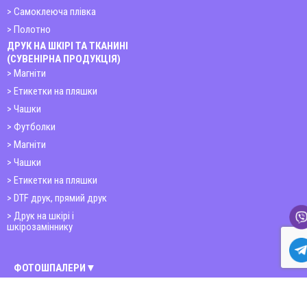
Самоклеюча плівка
Полотно
ДРУК НА ШКІРІ ТА ТКАНИНІ
(СУВЕНІРНА ПРОДУКЦІЯ)
Магніти
Етикетки на пляшки
Чашки
Футболки
Магніти
Чашки
Етикетки на пляшки
DTF друк, прямий друк
Друк на шкірі і
шкірозаміннику
ФОТОШПАЛЕРИ
Київ