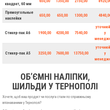
650,00
1350,00
2150,00
8920,0
квадрат, 60 мм
Прямоугольные
650,00
650,00
1300,00
4840,0
наклейки
уточню
Стикер-пак А6
1900,00
4200,00
7540,00
у
менедж
уточню
Стикер-пак А5
3250,00
7600,00
13750,00
у
менедж
ОБ’ЄМНІ НАЛІПКИ,
ШИЛЬДИ У ТЕРНОПОЛІ
Хочете, щоб ваш продукт чи послуга стали по-справжньому
впізнаваними у Тернополі?