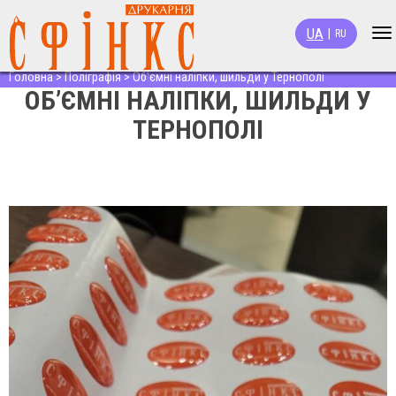
UA
|
RU
To
na
Головна
>
Поліграфія
>
Об'ємні наліпки, шильди у Тернополі
ОБ’ЄМНІ НАЛІПКИ, ШИЛЬДИ У
ТЕРНОПОЛІ