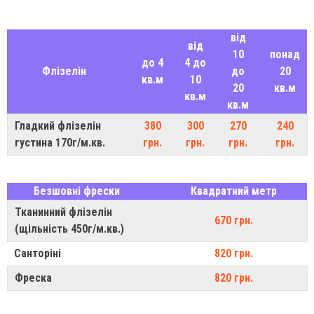
від
від
10
понад
до 4
4 до
Флізелін
до
20
кв.м
10
20
кв.м
кв.м
кв.м
Гладкий флізелін
380
300
270
240
густина 170г/м.кв.
грн.
грн.
грн.
грн.
Безшовні фрески
Квадратний метр
Тканинний флізелін
670 грн.
(щільність 450г/м.кв.)
Санторіні
820 грн.
Фреска
820 грн.