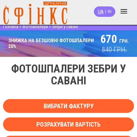
UA
|
RU
Toggle
navigat
Головна
>
Фотошпалери
>
Зебри у савані
670
ЗНИЖКА НА БЕЗШОВНІ ФОТОШПАЛЕРИ
ГРН.
20%
840
ГРН.
ФОТОШПАЛЕРИ ЗЕБРИ У
САВАНІ
ВИБРАТИ ФАКТУРУ
РОЗРАХУВАТИ ВАРТІСТЬ