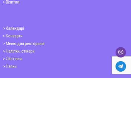
Візитки
Календарі
Конверти
Меню для ресторанів
Наліпки, стікери
Листівки
Папки
Друк книг
Плакати
Пластикові картки