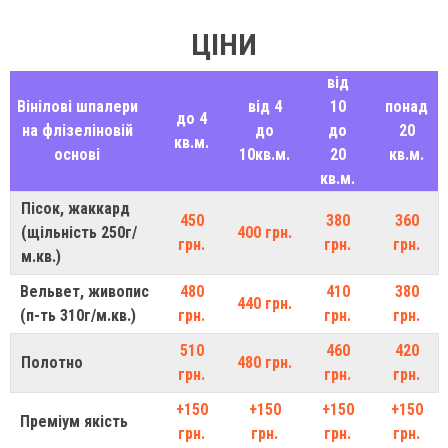
ЦІНИ
від
Вінілові шпалери
від 4
10
понад
до 4
на флізеліновій
до
до
20
кв.м.
основі
10кв.м.
20
кв.м.
кв.м.
Пісок, жаккард
450
380
360
(щільність 250г/
400 грн.
грн.
грн.
грн.
м.кв.)
Вельвет, живопис
480
410
380
440 грн.
(п-ть 310г/м.кв.)
грн.
грн.
грн.
510
460
420
Полотно
480 грн.
грн.
грн.
грн.
+150
+150
+150
+150
Преміум якість
грн.
грн.
грн.
грн.