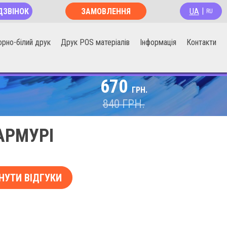
UA
ДЗВІНОК
ЗАМОВЛЕННЯ
|
RU
ОНЛАЙН
орно-білий друк
Друк POS матеріалів
Інформація
Контакти
670
ГРН.
840
ГРН.
АРМУРІ
НУТИ ВІДГУКИ