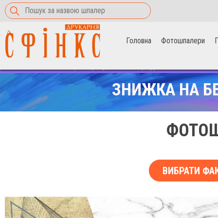
Головна
Фотошпалери
П
Головна
>
Фотошпалери
>
трикутники на мармурі
ЗНИЖКА НА Б
ФОТОШ
ВИБРАТИ ФА