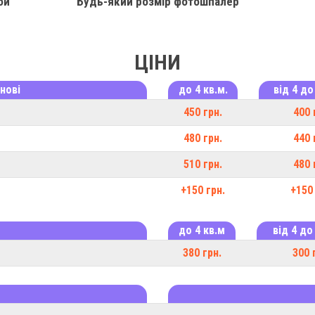
би
Будь-який розмір фотошпалер
ЦІНИ
нові
до 4 кв.м.
від 4 до
450 грн.
400 
480 грн.
440 
510 грн.
480 
+150 грн.
+150 
до 4 кв.м
від 4 до
380 грн.
300 