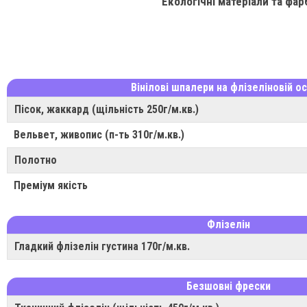
Екологічні матеріали та фар
Вінілові шпалери на флізеліновій ос
Пісок, жаккард (щільність 250г/м.кв.)
Вельвет, живопис (п-ть 310г/м.кв.)
Полотно
Преміум якість
Флізелін
Гладкий флізелін густина 170г/м.кв.
Безшовні фрески