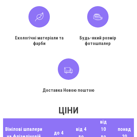
Екологічні матеріали та
Будь-який розмір
фарби
фотошпалер
Доставка Новою поштою
ЦІНИ
від
Вінілові шпалери
від 4
10
понад
до 4
на флізеліновій
до
до
20