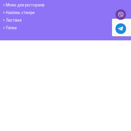
Меню для ресторанів
Наліпки, стікери
Листівки
Папки
Друк книг
Плакати
Пластикові картки
ШИРОКОФОРМАТНИЙ ДРУК
Друк на фотошпалерах