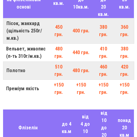
кв.м.
основі
10кв.м.
20
кв.м.
кв.м.
Пісок, жаккард
450
380
360
(щільність 250г/
400 грн.
грн.
грн.
грн.
м.кв.)
Вельвет, живопис
480
410
380
440 грн.
(п-ть 310г/м.кв.)
грн.
грн.
грн.
510
460
420
Полотно
480 грн.
грн.
грн.
грн.
+150
+150
+150
+150
Преміум якість
грн.
грн.
грн.
грн.
від
від
10
понад
до 4
4 до
Флізелін
до
20
кв.м
10
20
кв.м