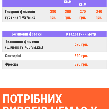
кв.м
кв.м
Гладкий флізелін
380
300
270
240
густина 170г/м.кв.
грн.
грн.
грн.
грн.
Безшовні фрески
Квадратний метр
Тканинний флізелін
670 грн.
(щільність 450г/м.кв.)
Санторіні
820 грн.
Фреска
820 грн.
ПОТРІБНИХ