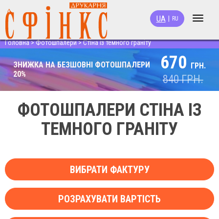
UA
|
RU
Toggle
navigat
Головна
>
Фотошпалери
>
Стіна із темного граніту
670
ЗНИЖКА НА БЕЗШОВНІ ФОТОШПАЛЕРИ
ГРН.
20%
840
ГРН.
ФОТОШПАЛЕРИ СТІНА ІЗ
ТЕМНОГО ГРАНІТУ
ВИБРАТИ ФАКТУРУ
РОЗРАХУВАТИ ВАРТІСТЬ