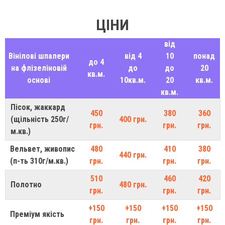
ЦІНИ
від
Вінілові шпалери
від 4
10
понад
до 4
на флізеліновій
до
до
20
кв.м.
основі
10кв.м.
20
кв.м.
кв.м.
Пісок, жаккард
450
380
360
(щільність 250г/
400 грн.
грн.
грн.
грн.
м.кв.)
Вельвет, живопис
480
410
380
440 грн.
(п-ть 310г/м.кв.)
грн.
грн.
грн.
510
460
420
Полотно
480 грн.
грн.
грн.
грн.
+150
+150
+150
+150
Преміум якість
грн.
грн.
грн.
грн.