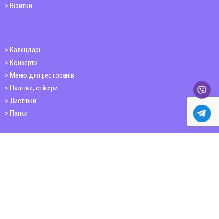
Візитки
Календарі
Конверти
Меню для ресторанів
Наліпки, стікери
Листівки
Папки
Друк книг
Плакати
Пластикові картки