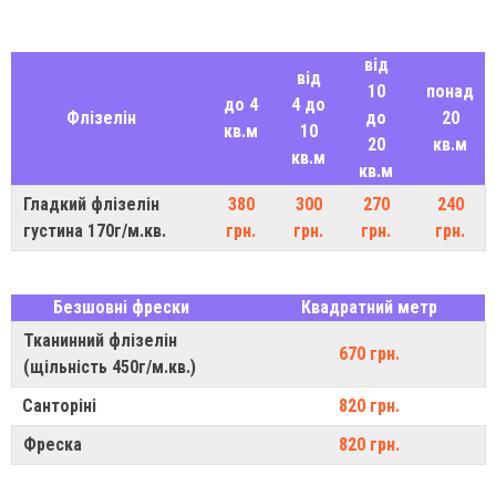
від
від
10
понад
до 4
4 до
Флізелін
до
20
кв.м
10
20
кв.м
кв.м
кв.м
Гладкий флізелін
380
300
270
240
густина 170г/м.кв.
грн.
грн.
грн.
грн.
Безшовні фрески
Квадратний метр
Тканинний флізелін
670 грн.
(щільність 450г/м.кв.)
Санторіні
820 грн.
Фреска
820 грн.