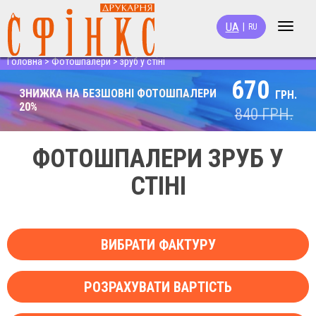
UA
|
RU
Toggle
navigat
Головна
>
Фотошпалери
>
зруб у стіні
670
ЗНИЖКА НА БЕЗШОВНІ ФОТОШПАЛЕРИ
ГРН.
20%
840
ГРН.
ФОТОШПАЛЕРИ ЗРУБ У
СТІНІ
ВИБРАТИ ФАКТУРУ
РОЗРАХУВАТИ ВАРТІСТЬ