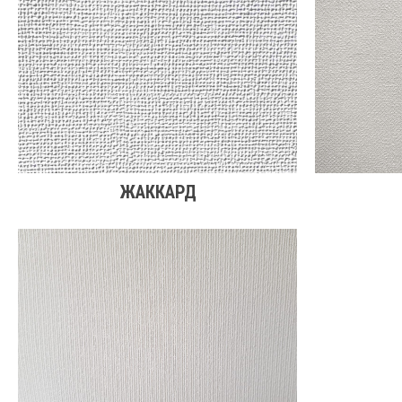
ЖАККАРД