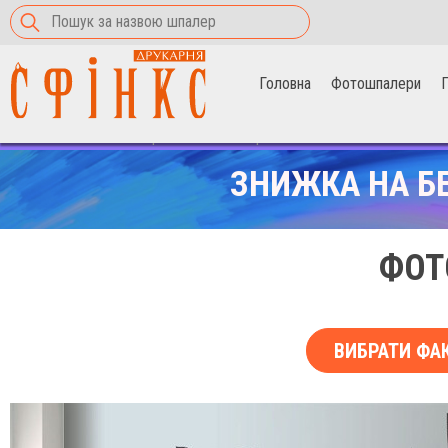
Головна
Фотошпалери
П
Головна
>
Фотошпалери
>
Океан за парканом
ЗНИЖКА НА Б
ФОТ
ВИБРАТИ ФА