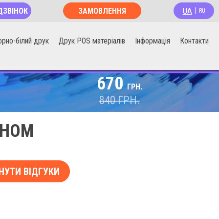
UA
ДЗВІНОК
ЗАМОВЛЕННЯ
|
RU
ОНЛАЙН
орно-білий друк
Друк POS матеріалів
Інформація
Контакти
670
ГРН.
840
ГРН.
АНОМ
НУТИ ВІДГУКИ