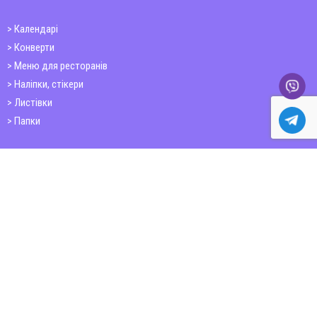
Календарі
Конверти
Меню для ресторанів
Наліпки, стікери
Листівки
Папки
Друк книг
Плакати
Пластикові картки