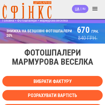
UA
|
RU
Toggle
navigat
Головна
>
Фотошпалери
>
мармурова веселка
670
ЗНИЖКА НА БЕЗШОВНІ ФОТОШПАЛЕРИ
ГРН.
20%
840
ГРН.
ФОТОШПАЛЕРИ
МАРМУРОВА ВЕСЕЛКА
ВИБРАТИ ФАКТУРУ
РОЗРАХУВАТИ ВАРТІСТЬ