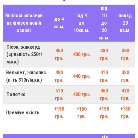
від
Вінілові шпалери
від 4
10
понад
до 4
на флізеліновій
до
до
20
кв.м.
основі
10кв.м.
20
кв.м.
кв.м.
Пісок, жаккард
450
380
360
(щільність 250г/
400 грн.
грн.
грн.
грн.
м.кв.)
Вельвет, живопис
480
410
380
440 грн.
(п-ть 310г/м.кв.)
грн.
грн.
грн.
510
460
420
Полотно
480 грн.
грн.
грн.
грн.
+150
+150
+150
+150
Преміум якість
грн.
грн.
грн.
грн.
від