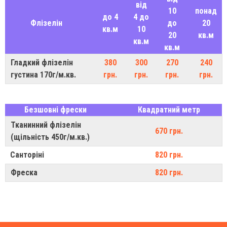
від
10
понад
до 4
4 до
Флізелін
до
20
кв.м
10
20
кв.м
кв.м
кв.м
Гладкий флізелін
380
300
270
240
густина 170г/м.кв.
грн.
грн.
грн.
грн.
Безшовні фрески
Квадратний метр
Тканинний флізелін
670 грн.
(щільність 450г/м.кв.)
Санторіні
820 грн.
Фреска
820 грн.