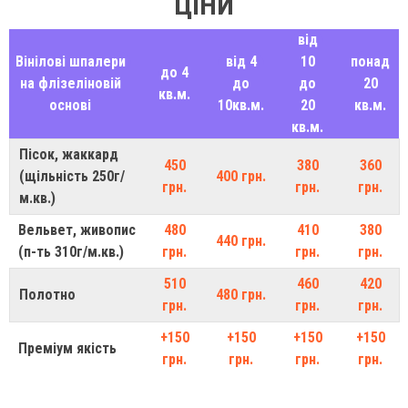
ЦІНИ
від
Вінілові шпалери
від 4
10
понад
до 4
на флізеліновій
до
до
20
кв.м.
основі
10кв.м.
20
кв.м.
кв.м.
Пісок, жаккард
450
380
360
(щільність 250г/
400 грн.
грн.
грн.
грн.
м.кв.)
Вельвет, живопис
480
410
380
440 грн.
(п-ть 310г/м.кв.)
грн.
грн.
грн.
510
460
420
Полотно
480 грн.
грн.
грн.
грн.
+150
+150
+150
+150
Преміум якість
грн.
грн.
грн.
грн.