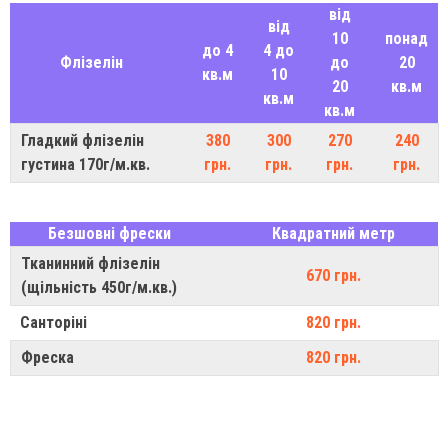
від
від
10
понад
до 4
4 до
Флізелін
до
20
кв.м
10
20
кв.м
кв.м
кв.м
Гладкий флізелін
380
300
270
240
густина 170г/м.кв.
грн.
грн.
грн.
грн.
Безшовні фрески
Квадратний метр
Тканинний флізелін
670 грн.
(щільність 450г/м.кв.)
Санторіні
820 грн.
Фреска
820 грн.