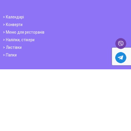
Календарі
Конверти
Меню для ресторанів
Наліпки, стікери
Листівки
Папки
Друк книг
Плакати
Пластикові картки