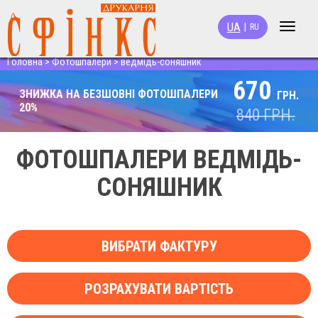
UA
|
RU
Toggle
navigat
Головна
>
Фотошпалери
>
ведмідь-соняшник
670
ЗНИЖКА НА БЕЗШОВНІ ФОТОШПАЛЕРИ
ГРН.
20%
840
ГРН.
ФОТОШПАЛЕРИ ВЕДМІДЬ-
СОНЯШНИК
ВИБРАТИ ФАКТУРУ
РОЗРАХУВАТИ ВАРТІСТЬ