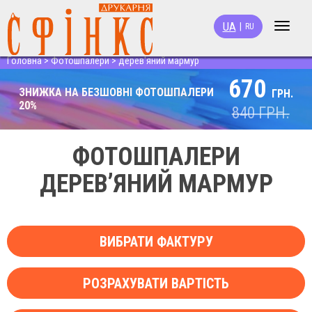
UA
|
RU
Toggle
navigat
Головна
>
Фотошпалери
>
дерев'яний мармур
670
ЗНИЖКА НА БЕЗШОВНІ ФОТОШПАЛЕРИ
ГРН.
20%
840
ГРН.
ФОТОШПАЛЕРИ
ДЕРЕВ’ЯНИЙ МАРМУР
ВИБРАТИ ФАКТУРУ
РОЗРАХУВАТИ ВАРТІСТЬ