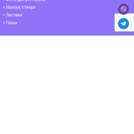
Наліпки, стікери
Листівки
Папки
Друк книг
Плакати
Пластикові картки
ШИРОКОФОРМАТНИЙ ДРУК
Друк на фотошпалерах
Полотно