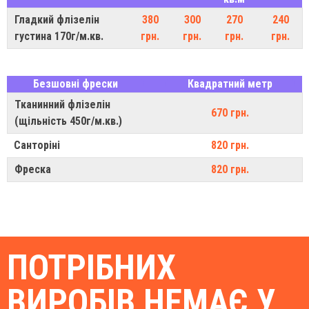
Гладкий флізелін
380
300
270
240
густина 170г/м.кв.
грн.
грн.
грн.
грн.
Безшовні фрески
Квадратний метр
Тканинний флізелін
670 грн.
(щільність 450г/м.кв.)
Санторіні
820 грн.
Фреска
820 грн.
ПОТРІБНИХ
ВИРОБІВ НЕМАЄ У