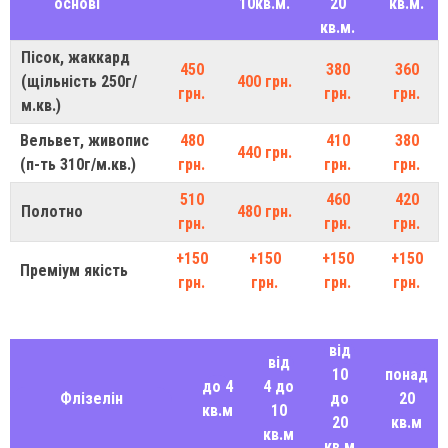
основі
10кв.м.
20
кв.м.
кв.м.
Пісок, жаккард
450
380
360
(щільність 250г/
400 грн.
грн.
грн.
грн.
м.кв.)
Вельвет, живопис
480
410
380
440 грн.
(п-ть 310г/м.кв.)
грн.
грн.
грн.
510
460
420
Полотно
480 грн.
грн.
грн.
грн.
+150
+150
+150
+150
Преміум якість
грн.
грн.
грн.
грн.
від
від
10
понад
до 4
4 до
Флізелін
до
20
кв.м
10
20
кв.м
кв.м
кв.м