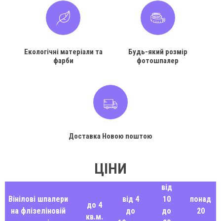
Екологічні матеріали та
Будь-який розмір
фарби
фотошпалер
Доставка Новою поштою
ЦІНИ
від
Вінілові шпалери
від 4
10
понад
до 4
на флізеліновій
до
до
20
кв.м.