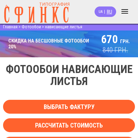
RU
|
UA
Toggle
navigat
Главная
>
Фотообои
>
нависающие листья
670
СКИДКА НА БЕСШОВНЫЕ ФОТООБОИ
ГРН.
20%
840
ГРН.
ФОТООБОИ НАВИСАЮЩИЕ
ЛИСТЬЯ
ВЫБРАТЬ ФАКТУРУ
РАССЧИТАТЬ СТОИМОСТЬ