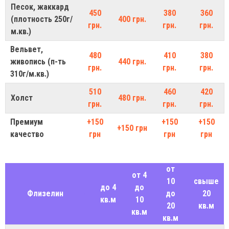
Песок, жаккард
450
380
360
(плотность 250г/
400 грн.
грн.
грн.
грн.
м.кв.)
Вельвет,
480
410
380
живопись (п-ть
440 грн.
грн.
грн.
грн.
310г/м.кв.)
510
460
420
Холст
480 грн.
грн.
грн.
грн.
Премиум
+150
+150
+150
+150 грн
качество
грн
грн
грн
от
от 4
10
свыше
до 4
до
Флизелин
до
20
кв.м
10
20
кв.м
кв.м
кв.м