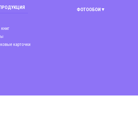
 ПРОДУКЦИЯ
ФОТООБОИ
Киев
 книг
Винница
ты
ковые карточки
Днепр
Житомир
Запорожье
Львов
Николаев
Полтава
Харьков
Чернигов