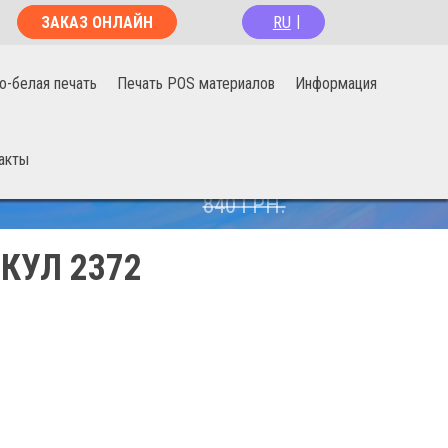
RU
ЗАКАЗ ОНЛАЙН
|
о-белая печать
Печать POS материалов
Информация
акты
670
ГРН.
840
ГРН.
КУЛ 2372