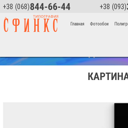
844-66-44
+38 (068)
+38 (093)
Главная
Фотообои
Полигр
Главная
>
Спорткар в темноте Артикул 2372
СКИДКА НА 
КАРТИНА