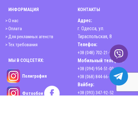
ИНФОРМАЦИЯ
КОНТАКТЫ
> О нас
Адрес:
> Оплата
г. Одесса, ул.
> Для рекламных агенств
Тираспольская, 8
> Тех.требования
Телефон:
+38 (048) 702-21-00
МЫ В СОЦСЕТЯХ:
Мобильный телефон:
+38 (094) 954-51-00
Полиграфия
+38 (068) 844-66-44
Вайбер:
+38 (093) 347-92-52
Фотообои
Email:
sphinx2print@gmail.com
www.sphinx-print.com
Время работы:
Пн-Пт - 10:00-18:30