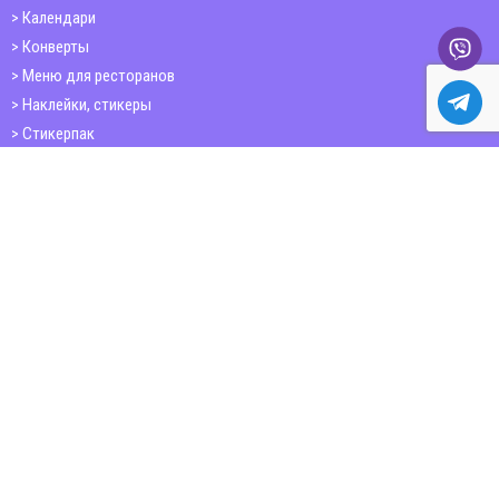
Календари
Конверты
Меню для ресторанов
Наклейки, стикеры
Стикерпак
Открытки
Папки
Печать книг
Плакаты
Пластиковые карточки