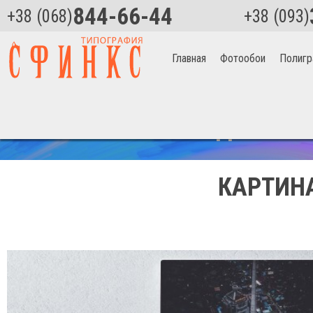
844-66-44
+38 (068)
+38 (093)
Главная
Фотообои
Полигр
Главная
>
Башня в Нью-Йорке Артикул 1414
СКИДКА НА 
КАРТИНА