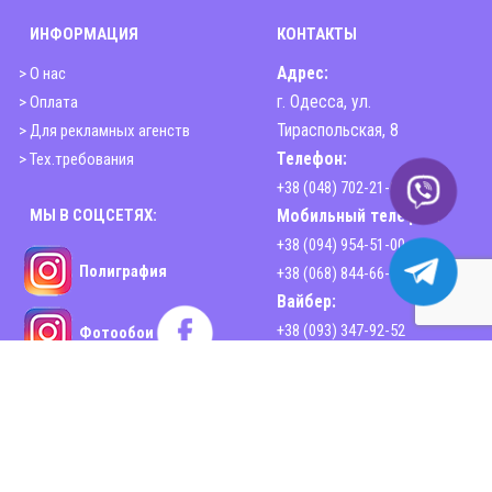
ИНФОРМАЦИЯ
КОНТАКТЫ
> О нас
Адрес:
> Оплата
г. Одесса, ул.
> Для рекламных агенств
Тираспольская, 8
> Тех.требования
Телефон:
+38 (048) 702-21-00
МЫ В СОЦСЕТЯХ:
Мобильный телефон:
+38 (094) 954-51-00
Полиграфия
+38 (068) 844-66-44
Вайбер:
+38 (093) 347-92-52
Фотообои
Email:
sphinx2print@gmail.com
www.sphinx-print.com
Время работы:
Пн-Пт - 10:00-18:30