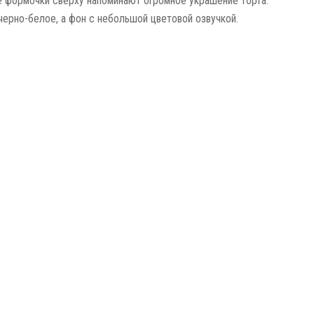
 формочки сверху напоминают огромное украшение торта.
ерно-белое, а фон с небольшой цветовой озвучкой.