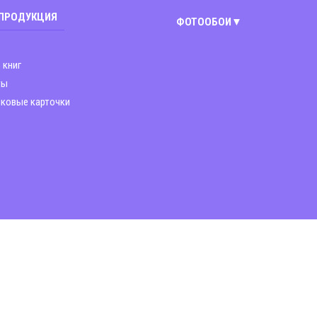
 ПРОДУКЦИЯ
ФОТООБОИ
Киев
 книг
Винница
ты
ковые карточки
Днепр
Житомир
Запорожье
Львов
Николаев
Полтава
Харьков
Чернигов